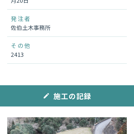
月20日
発注者
佐伯土木事務所
その他
2413
施工の記録
edit