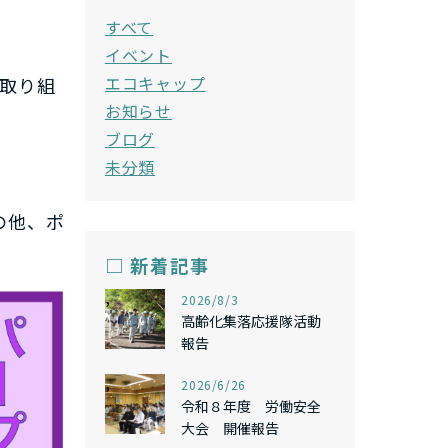
すべて
イベント
エコキャップ
な取り組
お知らせ
ブログ
未分類
の他、ポ
□ 新着記事
,
2026/8/3
高齢化集落応援隊活動
報告
,
2026/6/26
令和８年度 労働安全
大会 開催報告