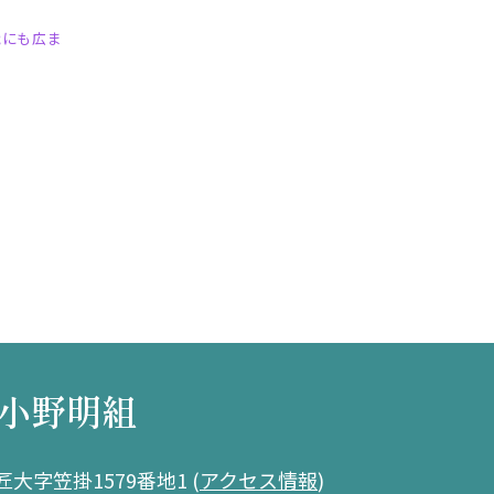
織にも広ま
小野明組
大字笠掛1579番地1
(
アクセス情報
)