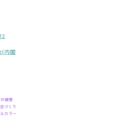
22
(内閣
プの被害
会づくり
ボルカラー