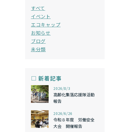
すべて
イベント
エコキャップ
お知らせ
ブログ
未分類
□ 新着記事
,
2026/8/3
高齢化集落応援隊活動
報告
,
2026/6/26
令和８年度 労働安全
大会 開催報告