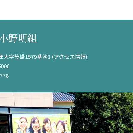
小野明組
大字笠掛1579番地1
(
アクセス情報
)
5000
778