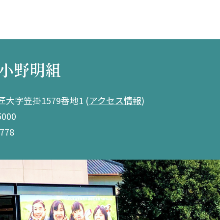
小野明組
大字笠掛1579番地1
(
アクセス情報
)
5000
778