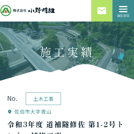
email
MENU
施工実績
No.
土木工事
佐伯市大字青山
location_on
令和3年度 道補隧修佐 第1-2号ト