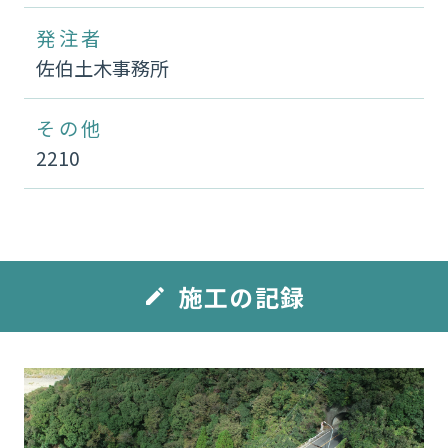
発注者
佐伯土木事務所
その他
2210
施工の記録
edit