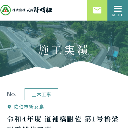
email
MENU
施工実績
No.
土木工事
佐伯市新女島
location_on
令和4年度 道補橋耐佐 第1号橋梁