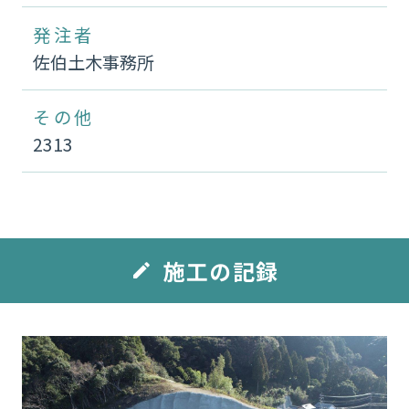
発注者
佐伯土木事務所
その他
2313
施工の記録
edit