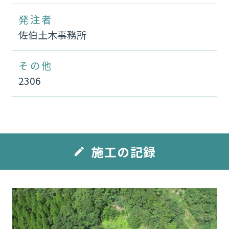
発注者
佐伯土木事務所
その他
2306
施工の記録
edit