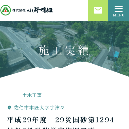
email
MENU
施工実績
土木工事
佐伯市本匠大字宇津々
location_on
平成29年度 29災国砂第1294