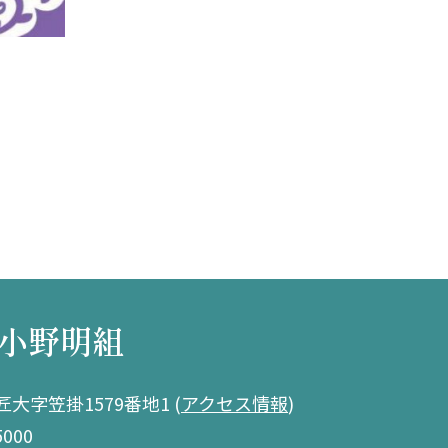
小野明組
大字笠掛1579番地1
(
アクセス情報
)
5000