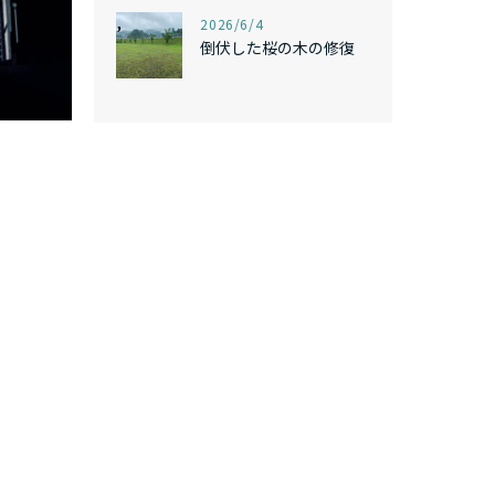
,
2026/6/4
倒伏した桜の木の修復
。