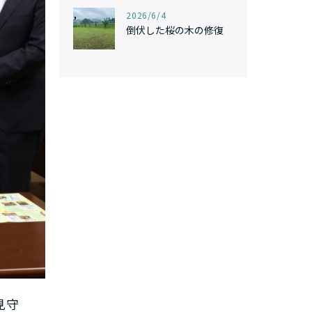
,
2026/6/4
倒伏した桜の木の修復
見守