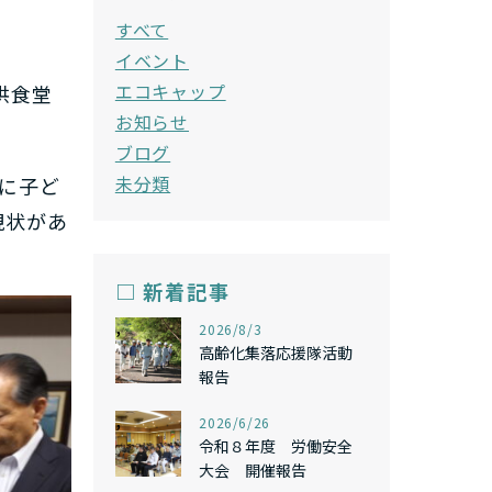
すべて
イベント
エコキャップ
供食堂
お知らせ
ブログ
未分類
に子ど
現状があ
□ 新着記事
,
2026/8/3
高齢化集落応援隊活動
報告
,
2026/6/26
令和８年度 労働安全
大会 開催報告