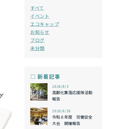
すべて
イベント
エコキャップ
お知らせ
ブログ
未分類
□ 新着記事
,
2026/8/3
高齢化集落応援隊活動
報告
,
2026/6/26
令和８年度 労働安全
大会 開催報告