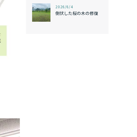
,
2026/6/4
倒伏した桜の木の修復