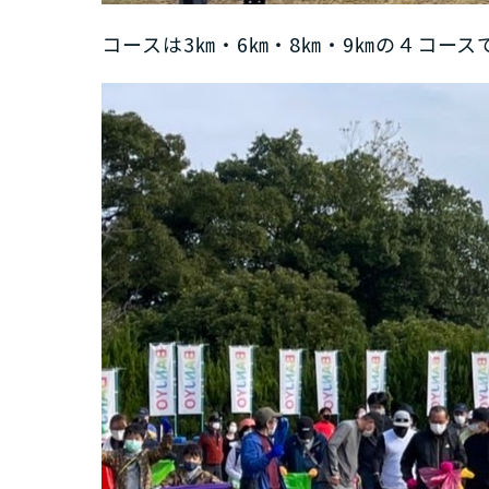
コースは3㎞・6㎞・8㎞・9㎞の４コー