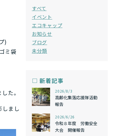
すべて
イベント
エコキャップ
お知らせ
プ)
ブログ
未分類
てゴミ袋
□ 新着記事
,
2026/8/3
ました。
高齢化集落応援隊活動
報告
影しまし
,
2026/6/26
令和８年度 労働安全
大会 開催報告