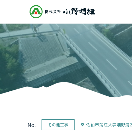
No.
その他工事
佐伯市蒲江大字畑野浦2
location_on