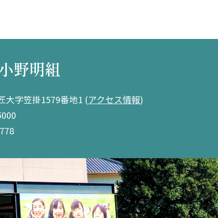
小野明組
大字笠掛1579番地1
(
アクセス情報
)
5000
778